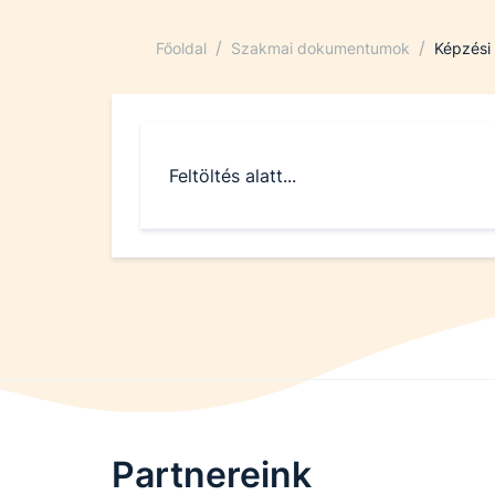
/
/
Főoldal
Szakmai dokumentumok
Képzési
Feltöltés alatt...
Partnereink