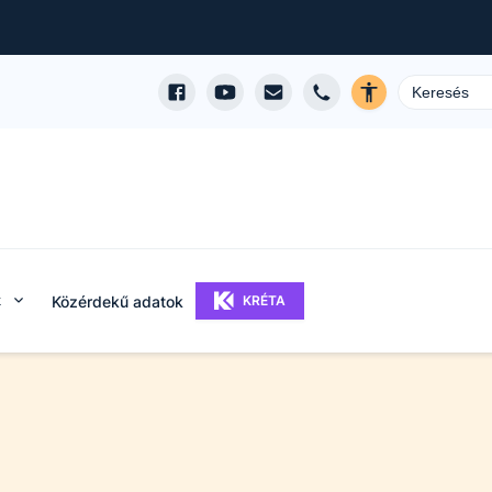
k
Közérdekű adatok
KRÉTA