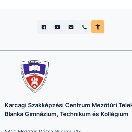
Karcagi Szakképzési Centrum Mezőtúri Telek
Blanka Gimnázium, Technikum és Kollégium
5400 Mezőtúr, Dózsa György u.17.