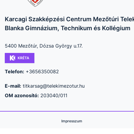
Karcagi Szakképzési Centrum Mezőtúri Telek
Blanka Gimnázium, Technikum és Kollégium
5400 Mezőtúr, Dózsa György u.17.
KRÉTA
Telefon:
+3656350082
E-mail:
titkarsag@telekimezotur.hu
OM azonosító:
203040/011
Impresszum